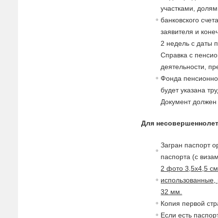
участками, долями
банковского счет
заявителя и коне
2 недель с даты 
Справка с пенсио
деятельности, п
Фонда пенсионног
будет указана тр
Документ должен
Для несовершеннолет
Загран паспорт о
паспорта (с
в
изам
2 фото 3,5х4,5 с
использованные, 
32 мм.
Копия пер
в
ой стр
Если есть паспор