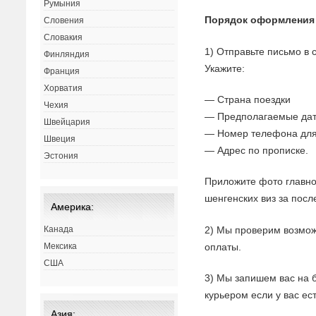
Румыния
Порядок оформления
Словения
Словакия
1) Отправьте письмо в
Финляндия
Укажите:
Франция
Хорватия
— Страна поездки
Чехия
— Предполагаемые дат
Швейцария
— Номер телефона для
Швеция
— Адрес по прописке.
Эстония
Приложите фото главно
шенгенских виз за посл
Америка:
2) Мы проверим возмож
Канада
оплаты.
Мексика
США
3) Мы запишем вас на 
курьером если у вас ес
Азия: