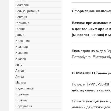
Болгария
Оформление шенгенс
Великобритания
Венгрия
Важное примечание: 
Германия
с длительным сроком
Греция
(многолетних виз) и 
Дания
Ирландия
Исландия
Биометрия на визу в Г
Испания
Петербурге, Екатеринб
Италия
Кипр
Латвия
ВНИМАНИЕ! Подача 
Литва
Мальта
По цели ТУРИЗМ/БИЗНЕ
Нидерланды
действующего в страна
Норвегия
Польша
По цели поездки пос
Португалия
наличии действующего