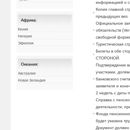
информацией о с
Копия главной ст
предыдущих виз.
Африка:
Официальное зая
Кения
обязательств (Ver
Нигерия
свободной форме
Эфиопия
Туристическая с
Билеты в обе с
СТОРОНОЙ.
Океания:
Подтверждение в
участками, долями
Австралия
банковского счет
Новая Зеландия
заявителя и коне
2 недель с даты 
Справка с пенсио
деятельности, п
Фонда пенсионног
будет указана тр
Документ должен