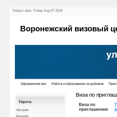
Today's date: Friday Aug 07 2026
Воронежский визовый ц
Оформление виз
Работа и образование за рубежом
Приг
Виза по пригла
Европа:
Виза по
Т
приглашению
в
Австрия
Бельгия