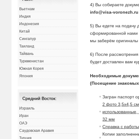
4) Вы собираете докуме
Вьетнам
info@visa-voronezh.ru
Индия
Индонезия
5) Вы едете на подачу 
Китай
сформированной нами з
Сингапур
мы заберём оригиналы 
Таиланд
Тайвань
6) После рассмотрения 
Туркменистан
будет доставлен вам ку
Южная Корея
Необходимые докуме
Япония
(Посещение знакомых
Загран паспорт о
Средний Восток:
2 фото 3,5х4,5 с
Израиль
использованные, 
Иран
32 мм
ОАЭ
Справка с работ
Саудовская Аравия
Копии заполненны
Турция