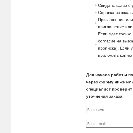
Св
идетельст
в
о о
Спра
в
ка из школы
Приглашение или
приглашение или 
Если едет только
согласие
на
в
ыез
прописка). Если 
приложить копию 
Для начала работы по
через форму ниже или 
специалист проверит 
уточнения заказа.